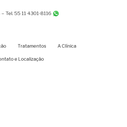
 – Tel. 55 11 4301-8116
55 11 97102-
ção
Tratamentos
A Clínica
ontato e Localização