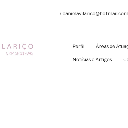
 Aclimação- São Paulo – SP
/ danielavilarico@hotmail.com
Perfil
Áreas de Atua
Notícias e Artigos
C