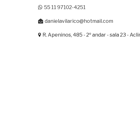
55 11 97102-4251
danielavilarico@hotmail.com
R. Apeninos, 485 - 2º andar - sala 23 - Acl