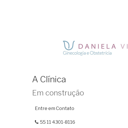
R. Apeninos, 485 – 2º andar – sala 23 –
4251
A Clínica
Em construção
Entre em Contato
55 11 4301-8116